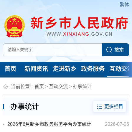
繁体
首页
新闻资讯
走进新乡
政务服务
互动交
当前位置：
首页
>
互动交流
>
办事统计
办事统计
更多栏目
2026年6月新乡市政务服务平台办事统计
2026-07-06