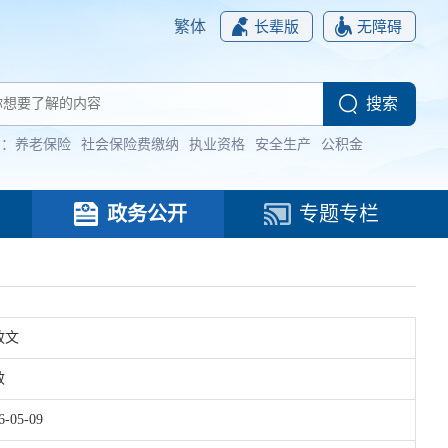
繁体
长辈版
无障碍
词：
养老保险
社会保险费缴纳
执业资格
安全生产
公积金
政务公开
专题专栏
政文
效
6-05-09