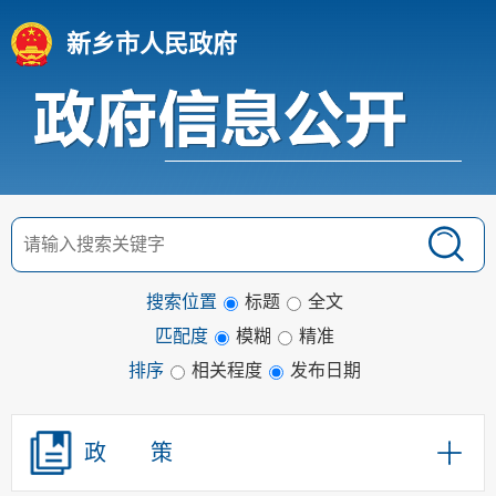
新闻发布会
政府工作报告
新乡市人民政府
政府集中采购
政府信息公开目录
规划信息
重点领域信息公开
行政事业性收费
公务员招考
政府部门权责清单
搜索位置
标题
全文
许可/对外管理服务
匹配度
模糊
精准
处罚强制信息
排序
相关程度
发布日期
政府网站监管
政府会议
政 策
建议提案办理