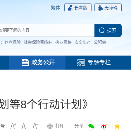
繁体
长辈版
无障碍
词：
养老保险
社会保险费缴纳
执业资格
安全生产
公积金
政务公开
专题专栏
划等8个行动计划》
字号：
打印
分享