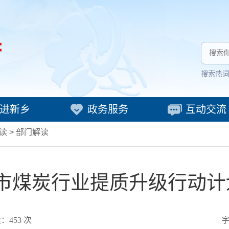
搜索热
进新乡
政务服务
互动交流
读
>
部门解读
市煤炭行业提质升级行动计
读：
453
次