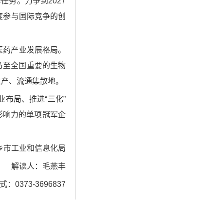
务。力争到2027
度参与国际竞争的创
医药产业发展格局。
乃至全国重要的生物
生产、流通集散地。
布局、推进“三化”
影响力的单项冠军企
乡市工业和信息化局
解读人：毛燕丰
：0373-3696837