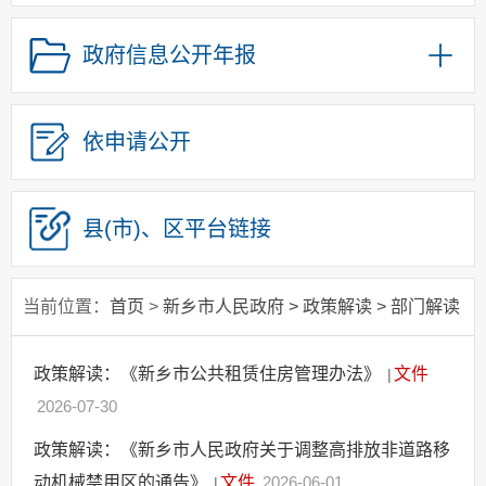
多样性解读
政策图解
政府信息公开年报
财政预决算
新闻发布会
依申请公开
政府工作报告
政府集中采购
政府信息公开目录
县(市)、区
平台链接
规划信息
重点领域信息公开
当前位置：
首页
>
新乡市人民政府
>
政策解读
>
部门解读
行政事业性收费
公务员招考
政策解读：《新乡市公共租赁住房管理办法》
文件
|
政府部门权责清单
2026-07-30
许可/对外管理服务
政策解读：《新乡市人民政府关于调整高排放非道路移
处罚强制信息
动机械禁用区的通告》
文件
2026-06-01
|