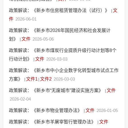
政府网站监管
政策解读：《新乡市住房租赁管理办法（试行）》
文
|
政府会议
件
2026-06-01
建议提案办理
统计信息
政策解读：《新乡市2026年国民经济和社会发展计
划》
应急管理
文件
2026-05-06
|
稳岗就业
政策解读：《新乡市煤炭行业提质升级行动计划等8个
安全生产
行动计划》
文件
2026-03-03
|
产品质量监管
政策解读：《新乡市中小企业数字化转型城市试点工作
食品药品安全
方案》
文件1
文件2
2026-03-03
|
|
政府信息公开年报
政策解读：《新乡市“无废城市”建设实施方案》
文件
|
政府公报
2026-02-04
政府文件库
政策解读：《新乡市物业管理办法》
文件
2026-01-05
|
决策公开
涉企收费目录清单
政策解读：《新乡市羊屠宰暂行管理办法》
文件
|