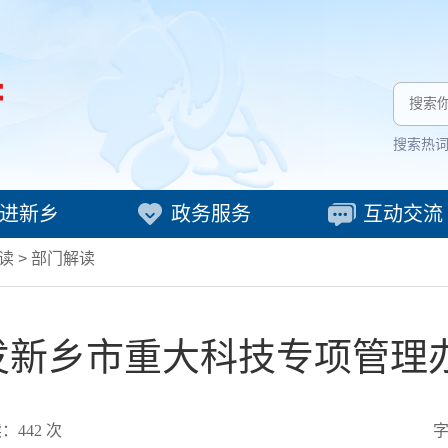
搜索热
进新乡
政务服务
互动交流
读
>
部门解读
发新乡市重大科技专项管理办
读：
442
次