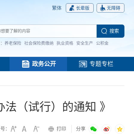
繁体
长辈版
无障碍
词：
养老保险
社会保险费缴纳
执业资格
安全生产
公积金
政务公开
专题专栏
法（试行）的通知 》
字号：
打印
分享