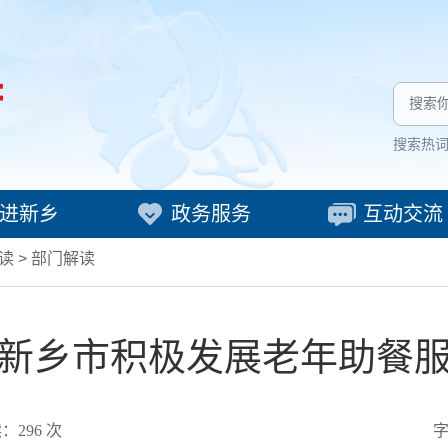
搜索热
进新乡
政务服务
互动交流
读
>
部门解读
新乡市积极发展老年助餐
读：
296
次