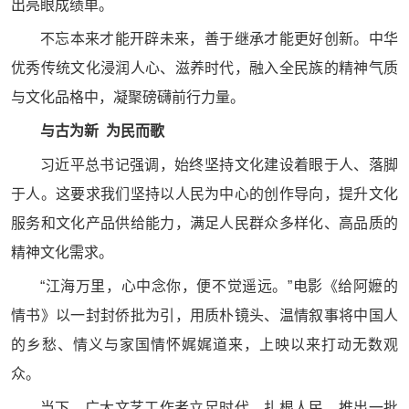
出亮眼成绩单。
不忘本来才能开辟未来，善于继承才能更好创新。中华
优秀传统文化浸润人心、滋养时代，融入全民族的精神气质
与文化品格中，凝聚磅礴前行力量。
与古为新 为民而歌
习近平总书记强调，始终坚持文化建设着眼于人、落脚
于人。这要求我们坚持以人民为中心的创作导向，提升文化
服务和文化产品供给能力，满足人民群众多样化、高品质的
精神文化需求。
“江海万里，心中念你，便不觉遥远。”电影《给阿嬷的
情书》以一封封侨批为引，用质朴镜头、温情叙事将中国人
的乡愁、情义与家国情怀娓娓道来，上映以来打动无数观
众。
当下，广大文艺工作者立足时代、扎根人民，推出一批