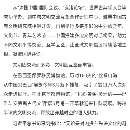
从“读懂中国”国际会议、“良渚论坛”、世界古典学大会等
成功举办，到中匈文明交流互鉴合作研究中心、雅典中国古
典文明研究院相继开设，再到举行多姿多彩的中外旅游年、
文化节、青年艺术节……中国搭建多边文明对话桥梁，助力
不同文明平等交流、互学互鉴，让全球文明倡议持续落地生
根、凝聚国际共识。
文明因交流而多彩，文明因互鉴而丰富。
在巴西圣保罗移民博物馆，历时160天的“丝系山海——
从中国到巴西”展览今年3月落下帷幕，吸引了超11万人次观
众走进展厅。在北京首都博物馆，“玉米·黄金·美洲豹——玛
雅与安第斯古代文明”展5月甫一开幕就迎来排队观展。跨越
半球的文明交流，释放出穿越时空的强大魅力。
习近平总书记深刻指出：“无论是对内提升先进文化的凝