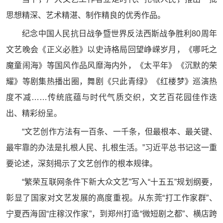
思想精深、艺术精湛、制作精良的优秀作品。
纪念中国人民抗日战争暨世界反法西斯战争胜利80周年
文艺晚会《正义必胜》以史诗格局回望峥嵘岁月，《哪吒之
魔童闹海》等国风作品风靡海内外，《太平年》《沉默的荣
耀》等剧集热播出圈，舞剧《只此青绿》《红楼梦》巡演热
度不减……传统底蕴与时代气质交织，文艺百花园佳作迭
出、精彩纷呈。
“文艺创作方法有一百条、一千条，但最根本、最关键、
最牢靠的办法是扎根人民、扎根生活。”习近平总书记这一重
要论述，深刻揭示了文艺创作的根本规律。
“繁荣互联网条件下新大众文艺”写入“十五五”规划纲要，
彰显了国家对文艺发展的高度重视。从东莞“打工作家群”、
宁夏西海固“庄稼汉作家”，到郑州打造“微短剧之都”、横店跨