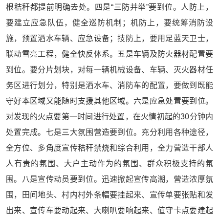
根秸秆都提前明确去处。四是“三防并举”要到位。人防上，
要建立应急队伍，健全巡防机制；机防上，要统筹消防设
施，预置洒水车辆、应急设备；技防上，要用足蓝天卫士，
联动雪亮工程，健全快反体系。五是车辆及防火器材配置要
到位。要分片划块，对每一辆机械设备、车辆、灭火器材任
务区进行划分，特别是洒水车、消防车的配置，要做到既能
守好本区域又能随时支援其他区域。六是应急处置要到位。
对发现的火点要第一时间进行处置，在火情初起的30分钟内
处置完成。七是三大氛围营造要到位。充分利用各种途径，
全方位、多角度宣传秸秆禁烧和综合利用，全力营造干部人
人有责的氛围、大户主动作为的氛围、群众积极支持的氛
围。八是宣传动员要到位。迅速掀起宣传高潮，营造浓厚氛
围，田间地头、村内村外条幅要挂起来、宣传单要张贴和发
出来、宣传车要动起来、大喇叭要响起来、值守卡点要建起