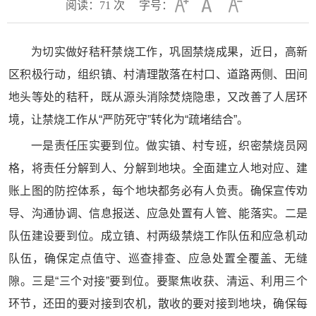
阅读：
71
次
字号：
为切实做好秸秆禁烧工作，巩固禁烧成果，近日，高新
区积极行动，组织镇、村清理散落在村口、道路两侧、田间
地头等处的秸秆，既从源头消除焚烧隐患，又改善了人居环
境，让禁烧工作从“严防死守”转化为“疏堵结合”。
一是责任压实要到位。做实镇、村专班，织密禁烧员网
格，将责任分解到人、分解到地块。全面建立人地对应、建
账上图的防控体系，每个地块都务必有人负责。确保宣传劝
导、沟通协调、信息报送、应急处置有人管、能落实。二是
队伍建设要到位。成立镇、村两级禁烧工作队伍和应急机动
队伍，确保定点值守、巡查排查、应急处置全覆盖、无缝
隙。三是“三个对接”要到位。要聚焦收获、清运、利用三个
环节，还田的要对接到农机，散收的要对接到地块，确保每