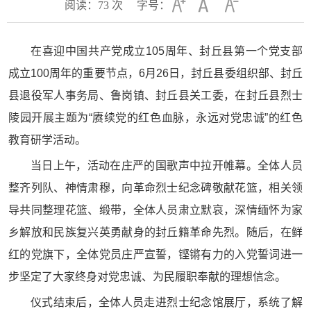
阅读：
73
次
字号：
在喜迎中国共产党成立105周年、封丘县第一个党支部
成立100周年的重要节点，6月26日，封丘县委组织部、封丘
县退役军人事务局、鲁岗镇、封丘县关工委，在封丘县烈士
陵园开展主题为“赓续党的红色血脉，永远对党忠诚”的红色
教育研学活动。
当日上午，活动在庄严的国歌声中拉开帷幕。全体人员
整齐列队、神情肃穆，向革命烈士纪念碑敬献花篮，相关领
导共同整理花篮、缎带，全体人员肃立默哀，深情缅怀为家
乡解放和民族复兴英勇献身的封丘籍革命先烈。随后，在鲜
红的党旗下，全体党员庄严宣誓，铿锵有力的入党誓词进一
步坚定了大家终身对党忠诚、为民履职奉献的理想信念。
仪式结束后，全体人员走进烈士纪念馆展厅，系统了解