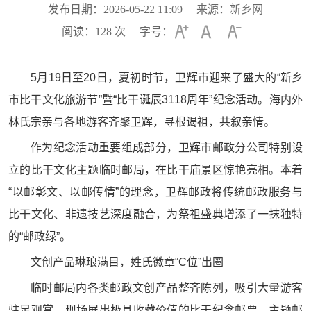
发布日期：2026-05-22 11:09
来源：新乡网
阅读：
128
次
字号：
5月19日至20日，夏初时节，卫辉市迎来了盛大的“新乡
市比干文化旅游节”暨“比干诞辰3118周年”纪念活动。海内外
林氏宗亲与各地游客齐聚卫辉，寻根谒祖，共叙亲情。
作为纪念活动重要组成部分，卫辉市邮政分公司特别设
立的比干文化主题临时邮局，在比干庙景区惊艳亮相。本着
“以邮彰文、以邮传情”的理念，卫辉邮政将传统邮政服务与
比干文化、非遗技艺深度融合，为祭祖盛典增添了一抹独特
的“邮政绿”。
文创产品琳琅满目，姓氏徽章“C位”出圈
临时邮局内各类邮政文创产品整齐陈列，吸引大量游客
驻足观赏。现场展出极具收藏价值的比干纪念邮票、主题邮