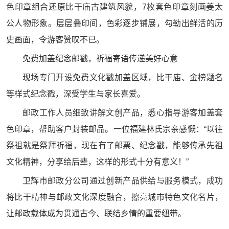
色印章组合还原比干庙古建筑风貌，7枚套色印章刻画姜太
公人物形象。层层叠印间，色彩逐步铺展，勾勒出鲜活的历
史画面，令游客赞叹不已。
免费加盖纪念邮戳，祈福寄语传递美好心意
现场专门开设免费文化戳加盖区域，比干庙、金榜题名
等样式纪念戳，深受学生与家长喜爱。
邮政工作人员细致讲解文创产品，悉心指导游客加盖套
色印章，帮助客户封装邮品。一位福建林氏宗亲感慨：“以往
祭祖就是祭拜祈福，现在有了邮票、纪念戳，能够传承先祖
文化精神，分享给后辈，这样的形式十分有意义！”
卫辉市邮政分公司通过创新产品供给与服务模式，成功
将比干精神与邮政文化深度融合，擦亮城市特色文化名片，
让邮政载体成为贯通古今、联结乡情的重要纽带。