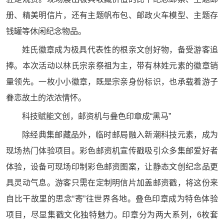
册、精美明信片，还有主题帆布包、邮政火车模型、主题存
钱罐等休闲纪念物品。
姓氏徽章成为极具代表性的根亲文创好物，备受游客追
捧。本次活动以林氏宗亲祭祖为主，带有林姓元素的徽章销
量领先。一枚小小徽章，既是宗亲身份标识，也承载着游子
眷恋故土的浓浓情怀。
科技赋能文创，邮资机与叠色印章成“黑马”
除经典集邮藏品外，临时邮局融入新潮科技元素，成为
现场热门体验项目。彩色邮资机宣传戳吸引众多集邮爱好者
体验，设备可现场印制彩色邮资图案，让静态文创纪念品更
具灵动气息。游客只需在定制明信片加盖邮资戳，将这份来
自比干故里的思念“寄”往世界各地。叠色印章成为特色体验
项目，尽显集戳文化独特魅力。印章分为两大系列，6枚套