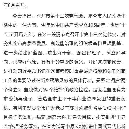
年8月召开。
全会指出，召开市第十三次党代会，是全市人民政治生
活中的一件大事。今年是中国共产党成立105周年，也是“十
五五”开局之年。在这一关键节点召开市第十三次党代会，对
夯实全市高质量发展、高效能治理的组织根基和思想根基，
进一步绘出好蓝图、选出好干部、配出好班子、树立好导
向、形成好气象，具有十分重要的意义。开好这次党代会，
是推动习近平总书记在河南考察时重要讲话精神和关于河南
工作的重要论述在新乡落地见效的具体行动，是坚定拥护“两
个确立”、坚决做到“两个维护”的政治检验，是锻造坚强有力
市委领导班子、营造全市上下干事创业浓厚氛围的重要契
机，有利于动员全市广大党员干部群众聚焦省委“1+2+4+Ｎ”
目标任务体系，锚定“两高六强市”建设目标，扎实推进“十五
五”各项任务落实，在奋力谱写中原大地推进中国式现代化新