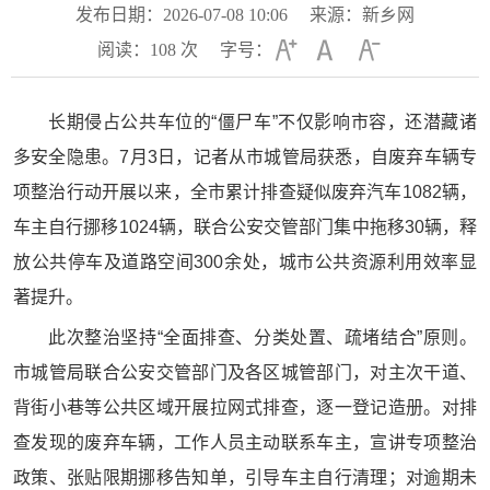
发布日期：2026-07-08 10:06
来源：新乡网
阅读：
108
次
字号：
长期侵占公共车位的“僵尸车”不仅影响市容，还潜藏诸
多安全隐患。7月3日，记者从市城管局获悉，自废弃车辆专
项整治行动开展以来，全市累计排查疑似废弃汽车1082辆，
车主自行挪移1024辆，联合公安交管部门集中拖移30辆，释
放公共停车及道路空间300余处，城市公共资源利用效率显
著提升。
此次整治坚持“全面排查、分类处置、疏堵结合”原则。
市城管局联合公安交管部门及各区城管部门，对主次干道、
背街小巷等公共区域开展拉网式排查，逐一登记造册。对排
查发现的废弃车辆，工作人员主动联系车主，宣讲专项整治
政策、张贴限期挪移告知单，引导车主自行清理；对逾期未