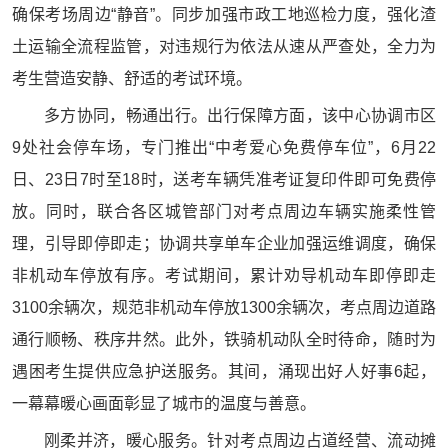
确保考场周边“静音”。同步加强市政工地巡检力度，强化渣
土运输全流程监管，对违规行为依法从速从严查处，全力为
考生营造安静、舒适的考试环境。
多方协同，畅通出行。出行保障方面，该中心协调市区
9处社会停车场，专门推出“中考爱心免费停车位”，6月22
日、23日7时至18时，送考车辆凭准考证复印件即可免费停
放。同时，联合各区城管部门对考点周边车辆实施柔性管
理，引导即停即走；协调共享单车企业加强运维调度，确保
非机动车停放有序。考试期间，累计劝导机动车即停即走
3100余辆次，规范非机动车停放1300余辆次，考点周边道路
通行顺畅、秩序井然。此外，铁骑机动队全时待命，随时为
遇困考生提供应急护送服务。其间，涌现出好人好事6起，
一幕幕暖心画面彰显了城市的温度与善意。
刚柔并济，暖心服务。针对考点周边占道经营、流动摊