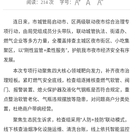
阅读：
214
次
字号：
连日来，市城管局启动市、区两级联动夜市综合治理专
项行动，由局党组成员分头带队，联动城管执法、街道办、
燃气企业等多方力量，全覆盖排查主城区夜市街区、小吃集
聚区，以“刚性监管+柔性服务”，护航我市夜市经济安全有序
发展。
本次专项行动聚焦四大核心领域靶向发力，补齐夜市治
理短板。紧盯燃气安全底线，检查组逐摊核查燃气软管、阀
门、报警装置、熄火保护器及液化气钢瓶是否符合规定，重
点整治软管老化、气瓶违规摆放等隐患，对问题商户分类处
置，杜绝商户带病经营。
聚焦生态民生诉求，检查组采用“人防+技防”联动模式，
线下核查油烟净化设施运维、清洗台账，线上依托智能监控