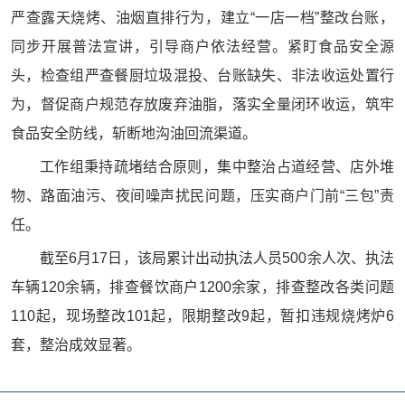
严查露天烧烤、油烟直排行为，建立“一店一档”整改台账，
同步开展普法宣讲，引导商户依法经营。紧盯食品安全源
头，检查组严查餐厨垃圾混投、台账缺失、非法收运处置行
为，督促商户规范存放废弃油脂，落实全量闭环收运，筑牢
食品安全防线，斩断地沟油回流渠道。
工作组秉持疏堵结合原则，集中整治占道经营、店外堆
物、路面油污、夜间噪声扰民问题，压实商户门前“三包”责
任。
截至6月17日，该局累计出动执法人员500余人次、执法
车辆120余辆，排查餐饮商户1200余家，排查整改各类问题
110起，现场整改101起，限期整改9起，暂扣违规烧烤炉6
套，整治成效显著。