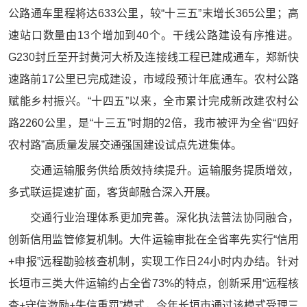
公路通车里程将达633公里，较“十三五”末增长365公里；高
速站口数量由13个增加到40个。干线公路建设有序推进。
G230封丘至开封黄河大桥及连接线工程已建成通车，郑新快
速路前17公里已完成建设，市域段预计年底通车。农村公路
赋能乡村振兴。“十四五”以来，全市累计完成新改建农村公
路2260公里，是“十三五”时期的2倍，我市被评为全省“四好
农村路”高质量发展交通强国建设试点先进集体。
交通运输服务供给质效持续提升。运输服务提质增效，
多式联运提速扩面，客货邮融合深入开展。
交通行业治理体系更加完善。深化执法普法协同融合，
创新信用监管修复机制。大件运输审批在全省率先实行“信用
+申报”远程勘验核查机制，实现工作日24小时内办结。针对
长垣市三类大件运输约占全省73%的特点，创新采用“远程核
查+守信激励+失信重罚”模式，今年长垣市通过该模式受理三