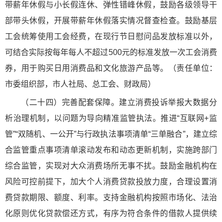
带薪年休假与小长假连休、弹性错峰休假，鼓励各级领导干
部带头休假，开展带薪年休假落实情况督查检查。鼓励基层
工会统筹使用工会经费，在现行节日慰问品发放标准以外，
可结合实际按每年每人不超过500元的标准发放一次工会消费
券，用于购买日用消费品和文化旅游产品等。（责任单位：
市委组织部，市人社局、总工会、财政局）
（二十四）完善配套保障。建立消费投诉举报大数据分
析治理机制，以问题为导向精准监管执法。推进“互联网+监
管”“双随机、一公开”与行政执法事项清单“三单融合”，建立综
合监管重点事项清单滚动发布和动态更新机制，实施跨部门
综合监管，实现对大众消费场所无事不扰。鼓励金融机构在
风险可控前提下，加大个人消费贷款投放力度，合理设置消
费贷款期限、额度、利率。支持金融机构按照市场化、法治
化原则优化贷款偿还方式，有序为符合条件的借款人提供续