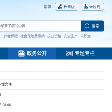
繁体
长辈版
无障碍
词：
养老保险
社会保险费缴纳
执业资格
安全生产
公积金
政务公开
专题专栏
范性文件
效
5-08-06