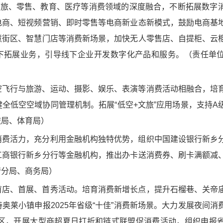
文旅、零售、教育、医疗等消费领域的深度融合，不断拓展数字
电商、短视频营销、即时零售等电商新业态新模式，鼓励电商基
慧街区、智慧门店等消费新场景，加快无人零售店、自提柜、云
线下拓展业务，引导线下企业开发数字化产品和服务。（责任单
空飞行与旅游、运动、摄影、娱乐、表演等消费活动相融合，培
全低空空域协同管理机制。拓展“低空+文旅”应用场景，支持A
旅局、体育局）
消费活力，充分利用金融机构独特优势，组织中国建设银行新乡
工商银行新乡分行等金融机构，推出办卡送消费券、刷卡满额减
管分局、商务局）
首店、首展、首秀活动。培育消费新增长点，提升石榴巷、关帝
奥莱小镇申报2025年省级“十佳”消费新场景。大力发展夜间消
区，开展大型商超夏日打折和链式联盟促消费活动，组织申报