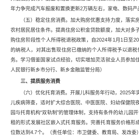
年力争完成汽车报废和置换更新2万辆左右，家电、数码产
（五）稳定住房消费。加大购房优惠支持力度，落实
农村居民居住条件。提高住房公积金贷款额度，加大对多
购住房阶段性个人所得税退税政策，自2024年1月1日至2
的纳税人，对其出售现住房已缴纳的个人所得税予以退税
务。学习借鉴国家试点经验，切实增加灵活就业人员参加
人民银行新乡市分行、新乡金融监管分局）
三、提质服务消费
（六）优化托育消费。开展儿科服务年行动，2025
儿疾病筛查，适时扩大综合医院、中医医院、妇幼保健院
园与托育机构“双轨制”的管理体制，支持有条件的幼儿园
租的形式发展社区嵌入式托育服务。完善托育服务价格形成
位数达到4.7个。（责任单位：市卫健委、教育局、发改委