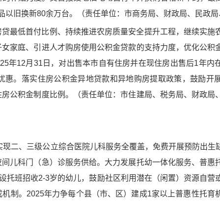
品以旧换新80余万台。（责任单位：市商务局、财政局、民政局
房贷最低首付比例、持续推进农房质量安全提升工程，继续实施
子女家庭、引进人才购房使用公积金贷款的支持力度，优化公积
025年12月31日，对出售本市自有住房并在现住房出售后1年
优惠。落实住房公积金异地贷款和异地购房提取政策，鼓励开
住房公积金制度比例。（责任单位：市住建局、税务局、财政局
年实现二、三级公立综合医院儿科服务全覆盖，免费开展预防出生
夜间儿科门（急）诊服务供给。大力发展托幼一体化服务、普惠
开设托班招收2-3岁的幼儿，鼓励社区利用潜在（闲置）资源自营
机制。2025年力争每个县（市、区）建成1家以上普惠性托育
）