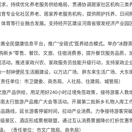
需求，持续优化养老服务供给格局，贯通协调居家社区机构三类
培育专业化社区养老、居家养老服务机构，提供照护托养、日间
、体育等行业融合发展。支持经开区建设河南省银发经济产业园
善全民健康信息平台，推广“全链式”医养结合模式。举办“冰醇茶
购新乡”零售、餐饮、文旅、住宿消费券，提升餐饮服务品质，
列活动。推进家政兴农、家政服务员技能升级行动，支持家政企
动一刻钟便民生活圈建设，以万达广场、胖东来生活广场、大东
（责任单位：市卫健委、商务局、人社局、住建局、城管局）
旅产品供给，用足用好240小时过境免签政策，接待游客人数增
节、南太行旅游产品推广大会等活动。开展第二批新乡礼物入库工
品路线，延长游客停留时间，拉动产业消费。力争接待游客突破5
星级景区、酒店形成票根联盟，通过互认消费票据降价打折优惠
能级。（责任单位：市文广旅局、商务局）