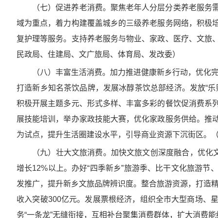
（七）促进养老消费。聚焦老年人分层分类养老服务
域为重点，着力构建覆盖城乡的三级养老服务网络，积极
复护理等服务。支持养老服务与物业、家政、医疗、文旅
民政局、住建局、文广旅局、体育局、发改委）
（八）丰富生活消费。加力推进健康新乡行动，优化完
打造新乡知名茶饮品牌，发展冰醇茶饮总部经济。发放“乐
积极开展主题多元、形式多样、丰富多彩的餐饮促消费系
展技能培训，举办家政技能大赛，优化家政服务供给。推
为试点，提升生活圈建设水平，引导商业资源下沉街区。
（九）壮大文旅消费。加快文旅文创深度融合，优化文
增长12%以上。办好“四季新乡”旅游季、比干文化旅游
发推广，提升新乡文旅品牌辨识度。整合旅游资源，打造精
收入突破300亿元。发展票根经济，组织全市大型商场、
务“一条龙”无缝衔接，互相补台聚集消费群体，扩大消费