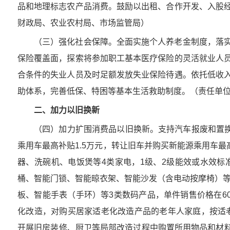
品和地理标志农产品消费。鼓励以出租、合作开发、入股
财政局、农业农村局、市场监管局）
（三）强化社会保障。全面实施个人养老金制度，落
保险覆盖面，探索将参加职工基本医疗保险的灵活就业人
合条件的失业人员及时足额发放失业保险待遇。依托低收
助体系，完善低保、特困等基本生活救助制度。（责任单
二、加力以旧换新
（四）加力扩围消费品以旧换新。支持汽车报废和置换
乘用车最高补贴1.5万元，转让旧车并购买新能源乘用车最
器、洗碗机、电饭煲等4类家电，1级、2级能效或水效标准
桶、智能门锁、智能晾衣架、智能沙发（含电动按摩椅）等
板、智能手表（手环）等3类数码产品，单件销售价格在60
化改造，对购买居家适老化改造产品的老年人家庭，按适老
开展旧房装修、厨卫等局部改造过程中购置所用物品和材料