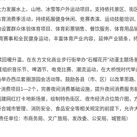
大力发展水上、山地、冰雪等户外运动项目。支持依托景区、街
体育消费季活动，持续拓展健身休闲、竞赛表演、运动技能培训
边设置群众体验体育项目、体育彩票销售、餐饮服务、体育用品
育赛事和全民健身运动，丰富体育产业内容，延伸产业链条，
回暖升温，在东方文化商业步行街举办“石榴花开”动漫主题场
组织音乐节、啤酒节、电竞比赛、潮流运动，在大桥悦时代举办
场举办西瓜套圈游园会活动等。鼓励各县（市、区）以改革思路
消费项目1—2个，完善夜间消费基础设施，提升夜间消费服务
创建网红打卡地新场景，绘制特色街区、夜市经济点位简介图，
符合城市管理、消防安全、食品安全等相关规定的前提下，允许
（责任单位：市商务局、文广旅局、发改委、公安局、城管局）