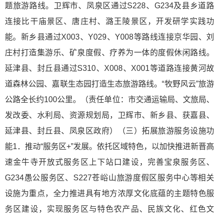
题旅游路线。卫辉市、凤泉区通过S228、G234及县乡道路
连接比干庙景区、唐庄村、潞王陵景区，开发研学实践功
能。新乡县通过X003、Y029、Y008等路线连接京华园、刘
庄村打造集游乐、矿泉度假、疗养为一体的度假休闲路线。
延津县、封丘县通过S310、X008、X001等道路连接黄河故
道森林公园、嘉联生态园打造生态旅游路线。“牧野风云”旅游
公路全长约100公里。（责任单位：市交通运输局、文旅局、
发改委、水利局、资源规划局，卫辉市、新乡县、获嘉县、
延津县、封丘县、凤泉区政府）（三）拓展旅游服务设施功
能1．推动“服务区+”发展。依托区域特色，以加快推进新晋高
速金牛寺开放式服务区上下站口建设，完善宝泉服务区、
G234愚公服务区、S227苍峪山旅游度假区服务中心等相关
设施为重点，全力推进具有地方浓厚文化底蕴的主题特色服
务区建设，实现服务区与特色农产品、民族文化、红色文