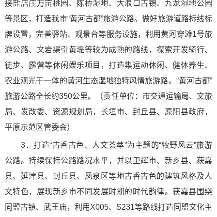
接盐店庄万亩桃园、陈桥湿地、大浪口古镇、九龙湿地公园
等景区，打造我市“黄河古都”旅游公路。做好旅游道路标线标
牌设置，完善驿站、观景台等服务设施，利用黄河穿滩1号旅
游公路、文岩渠引黄堤等较为成熟的路线，探索开发骑行、
徒步、露营等休闲娱乐项目，打造集运动休闲、健体养生、
农业观光于一体的黄河生态湿地独特风情旅游路。“黄河古都”
旅游公路全长约350公里。（责任单位：市交通运输局、文旅
局、发改委、资源规划局，长垣市、封丘县、原阳县政府，
平原示范区管委会）
3．打造“古香古色、人文荟萃”为主题的“牧野风云”旅游
公路。持续保持公路路况水平，并以卫辉市、新乡县、获嘉
县、延津县、封丘县、凤泉区等地古香古色的建筑风格及人
文特色，展现新乡市不同发展时期的时代韵律。获嘉县围绕
同盟古镇、武王庙，利用X005、S231等路线打造同盟文化主