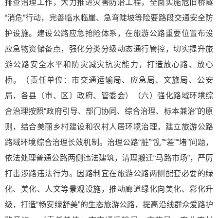
排查治理工作，大力推进灾害防治工程，全面实施危旧桥隧
“消危”行动，完善临水临崖、急弯陡坡等险要路段交通安全防
护设施。建设公路应急抢险体系，在旅游公路重要位置布设
应急物资储备点，强化分类分级动态通行管控，切实提升旅
游公路安全水平和防灾减灾抗灾能力，打造放心路、放心
桥。（责任单位：市交通运输局、应急局、文旅局、公安
局，各县〔市、区〕政府、管委会）（六）强化路域环境综
合治理按照“政府引导、部门协同、综合治理、标本兼治”的原
则，结合美丽乡村建设和农村人居环境治理，建立旅游公路
路域环境综合治理长效机制。治理公路“脏”“乱”“差”“堵”问题，
依法处理普通公路两侧违法建筑，清理搬迁“马路市场”，严厉
打击涉路违法行为。因路制宜在旅游公路两侧配套必要的绿
化、美化、人文等景观设施，推动廊道绿化向美化、彩化升
级，打造“畅安绿舒美”的生态旅游公路，提高沿线群众爱路护