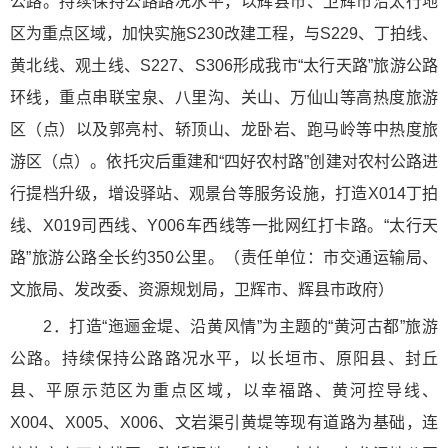
公路。持续保持公路路况水平，以辉县市、卫辉市沿太行地
区为重点区域，加快实施S230改建工程，与S229、丁拍线、
黄北线、观土线、S227、S306形成我市“太行天路”旅游公路
环线，重点串联宝泉、八里沟、关山、万仙山等高热度旅游
区（点）以及郭亮村、轿顶山、龙卧岩、跑马岭等中热度旅
游区（点）。依托灾后重建和“四好农村路”创建对农村公路进
行提档升级，增设驿站、观景台等服务设施，打造X014丁拍
线、X019司西线、Y006车西线等一批网红打卡路。“太行天
路”旅游公路全长约350公里。（责任单位：市交通运输局、
文旅局、发改委、资源规划局，卫辉市、辉县市政府）
2．打造“迤逦金堤、沿黄风情”为主题的“黄河古都”旅游
公路。持续保持公路路况水平，以长垣市、原阳县、封丘
县、平原示范区为重点区域，以幸福路、黄河控导线、
X004、X005、X006、文岩渠引黄堤等现有道路为基础，连