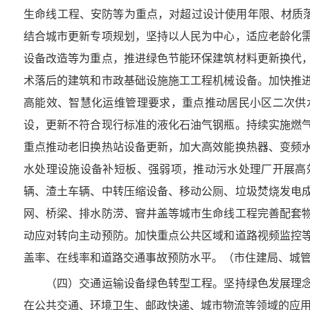
生命线工程、安防等为重点，对超过设计使用年限、材质落
结合城市更新专项规划，坚持以人民为中心，适应老龄化
设备改造等为重点，推进绿色节能环保建筑材料更新换代
术落后的建筑和市政基础设施施工工程机械设备。加快推
高能效、智慧化运维管理要求，重点推动居民小区二次供
设，更新不符合现行标准的液化石油气钢瓶。持续实施燃
重点推动老旧换热站设备更新，加大高效能换热器、变频
水处理设施设备补短板、强弱项，推动污水处理厂开展高
辆、渣土车辆、中转压缩设备、移动公厕、垃圾焚烧发电
网、桥梁、排水防涝、窨井盖等城市生命线工程完善配套
动应对转向主动预防。加快重点公共区域和道路视频监控
盖率、在线率和道路交通事故预防水平。（市住建局、城
（四）交通运输设备绿色转型工程。坚持绿色发展理念
在公共交通、环境卫生、邮政快递、城市物流等领域的应用