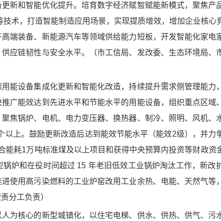
备更新和智能优化提升。培育数字经济赋智赋能新模式，聚焦产
等技术，打造智能制造应用场景，实现提质增效，增加企业核心
齐高端装备、新能源汽车等领域供给能力短板，开发智能化家电
、供应链韧性与安全水平。（市工信局、发改委、生态环境局、
用能设备集成化更新和智能化改造，持续提升需求侧管理能力
快推广能效达到先进水平和节能水平的用能设备，组织重点区域
，聚焦锅炉、电机、电力变压器、换热器、制冷、照明、风机、
10个以上。鼓励更新改造后达到能效节能水平（能效2级），并力
合能耗1万吨标准煤及以上项目和获得中央预算内投资等财政资
锅炉和在役时间超过 15 年老旧低效工业锅炉淘汰工作，新改
推进使用高污染燃料的工业炉窑改用工业余热、电能、天然气等
职责分工负责）
人为核心的新型城镇化，以住宅电梯、供水、供热、供气、污