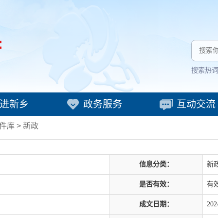
搜索热
进新乡
政务服务
互动交流
件库
>
新政
信息分类：
新
是否有效：
有
成文日期：
202