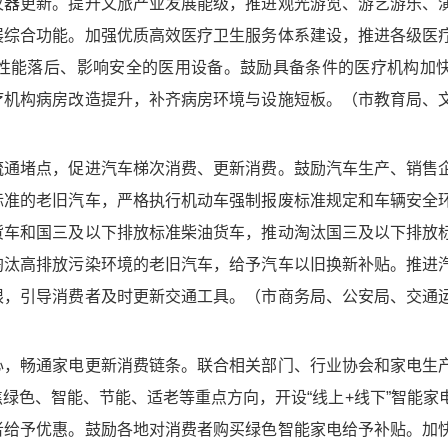
仪器更新。提升文旅产业发展能级，推进观光游览、游艺游乐、
展综合功能。加强优质高效医疗卫生服务体系建设，推进各级医
性能落后、影响安全的医用设备。鼓励具备条件的医疗机构加
疗机构病房改造提升，补齐病房环境与设施短板。（市教育局、
通堵点，促进汽车梯次消费、更新消费。鼓励汽车生产、销售
标准的老旧汽车，严格执行机动车强制报废标准规定和车辆安全
货车和国三及以下排放标准柴油货车，推动淘汰国三及以下排放
淘汰高排放污染环境的老旧汽车，给予汽车以旧换新补贴。推进
限，引导消费者及时更新交通工具。（市商务局、公安局、交通
，畅通家电更新消费链条。联合相关部门、行业协会和家电生
绿色、智能、节能、适老等重点方向，开设“线上+线下”智能家
者给予优惠。鼓励各地对消费者购买绿色智能家电给予补贴。加