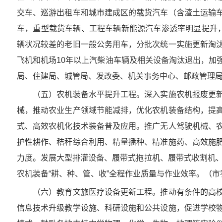
交车、巡游出租车和城市建成区的载货汽车（含渣土运输
车，重型载货车辆、工程车辆新能源汽车渗透率明显提升，
辆状况较差的老旧一般公务用车，分批次统一实施更新淘
飞机和机场10年以上汽柴油车辆及相关设备淘汰退出，加
局、住建局、城管局、发改委、机关事务中心、邮政管理
（五）农机装备水平提升工程。深入实施农机报废更新
械，推动农业生产领域节能减排，优化农机装备结构，提
式、高效农机化技术装备普及应用。推广无人驾驶机械、
护性耕作、秸秆综合利用、精量播种、精准施药、高效施
力度。发展大型排灌设备、履带式拖拉机、履带式收割机、
农机装备“耕、种、管、收”全程作业质量与作业效率。（
（六）教育文旅医疗设备更新工程。推动有条件的高校
信息技术升级教学设施、科研设施和公共设施，促进学校