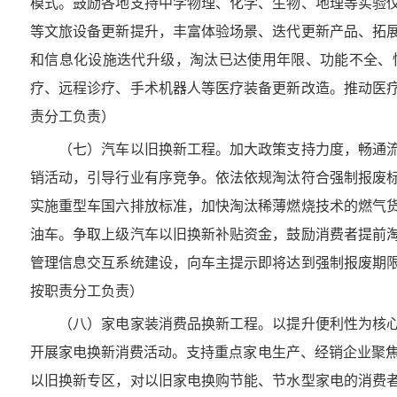
模式。鼓励各地支持中学物理、化学、生物、地理等实验
等文旅设备更新提升，丰富体验场景、迭代更新产品、拓
和信息化设施迭代升级，淘汰已达使用年限、功能不全、
疗、远程诊疗、手术机器人等医疗装备更新改造。推动医
责分工负责）
（七）汽车以旧换新工程。加大政策支持力度，畅通流
销活动，引导行业有序竞争。依法依规淘汰符合强制报废
实施重型车国六排放标准，加快淘汰稀薄燃烧技术的燃气
油车。争取上级汽车以旧换新补贴资金，鼓励消费者提前
管理信息交互系统建设，向车主提示即将达到强制报废期
按职责分工负责）
（八）家电家装消费品换新工程。以提升便利性为核心
开展家电换新消费活动。支持重点家电生产、经销企业聚焦
以旧换新专区，对以旧家电换购节能、节水型家电的消费