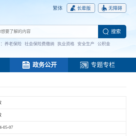
繁体
长辈版
无障碍
词：
养老保险
社会保险费缴纳
执业资格
安全生产
公积金
政务公开
专题专栏
政
效
4-05-07