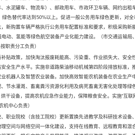
车、水泥罐车、物流车）、邮政用车、市政环卫车辆、网约出租
绿色替代率达到50%以上。促进一般公务用车绿色更新，对全
汰，新购置车辆严格执行公务用车配置标准和要求，积极采购新
强电动、氢能等绿色航空装备产业化能力建设。（市交通运输局
局按职责分工负责）
补贴政策，加快淘汰报废耗能高、污染重、作业损失大、安全
高安全生产水平。实施非道路柴油移动机械第四阶段排放标准，
农业机器人及智慧农业装备。加快高效智能农机装备在农业生产
肥、节水灌溉、畜禽粪污资源化利用及病死畜禽无害化处理等绿
烘干设备，提高农机应急作业能力，保障粮食安全。实施“互联网
市农机中心负责）
、职业院校（含技工院校）更新置换先进教学及科研技术设备
物理空间与网络空间一体化建设，支持在线教育、远程教育和混