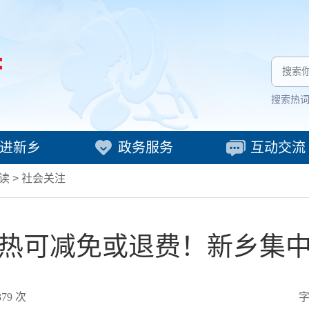
搜索热
进新乡
政务服务
互动交流
读
>
社会关注
热可减免或退费！新乡集
379
次