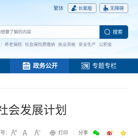
繁体
长辈版
无障碍
词：
养老保险
社会保险费缴纳
执业资格
安全生产
公积金
政务公开
专题专栏
和社会发展计划
字号：
打印
分享