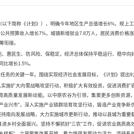
以下简称《计划》），明确今年地区生产总值增长6%，规上工
公共预算收入增长7%，城镇新增就业7.8万人，居民消费价格涨
统筹衔接。
能、惠民生、防风险、保稳定，经济总体保持平稳运行、稳中向
同比增长1.5%。
目标任务的关键一年。围绕实现经济社会发展目标，《计划》提出9
实施扩大内需战略攻坚行动，积极扩大有效投资，促进消费扩
育高质量发展新动能。以中原农谷为引领，集聚更多创新资源
产业兴市”，深入实施产业链群培育攻坚行动，锻造产业竞争新
坚持南向发展战略，大力实施城市更新行动，推动以县城为重要
进乡村全面振兴。坚持不懈抓好“三农”工作，促进农业高质高
乡样板”。六是聚焦改革开放，着力增强发展动力活力。坚持系