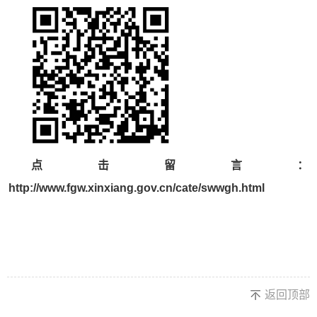
点击留言：
http://www.fgw.xinxiang.gov.cn/cate/swwgh.html
返回顶部