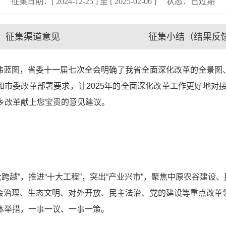
征集日期：[ 2024-12-25 ] 至 [ 2025-02-06 ]
状态：
已过期
征集渠道意见
征集小结（结果反
蓝图，省委十一届七次全会明确了我省全面深化改革的全景图、
市委改革部署要求，让2025年的全面深化改革工作更好地对
乡改革献上您宝贵的意见建议。
跨越”，推进“十大工程”，突出“产业兴市”，聚焦中原农谷建设
会治理、生态文明、对外开放、民主法治、党的建设等重点改革
具体举措，一事一议、一事一策。