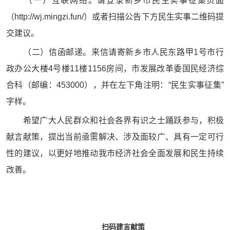
（一）互联网络。请登录新乡市民生实事征集页面
（http://wj.mingzi.fun/）或者扫描公告下方民生实事二维码提
交建议。
（二）信函邮递。来信请寄新乡市人民东路甲1号市行
政办公大楼4号楼11楼1156房间，市发展改革委国民经济综
合科（邮编：453000），并在左下角注明：“民生实事征集”
字样。
希望广大人民群众和社会各界有识之士踊跃参与，积极
献言献策，提出当前亟需解决、涉及面较广、具有一定可行
性的建议，以更好地推动我市经济社会全面发展和民生持续
改善。
扫码建言献策