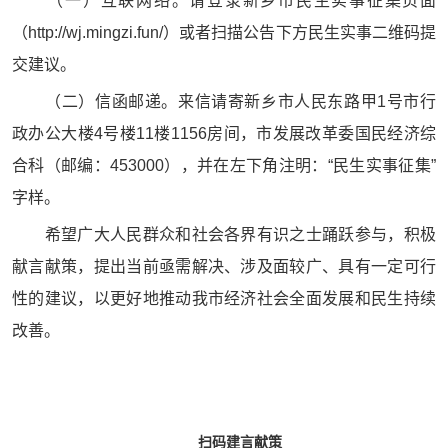
（一）互联网络。请登录新乡市民生实事征集页面
（http://wj.mingzi.fun/）或者扫描公告下方民生实事二维码提
交建议。
（二）信函邮递。来信请寄新乡市人民东路甲1号市行
政办公大楼4号楼11楼1156房间，市发展改革委国民经济综
合科（邮编：453000），并在左下角注明：“民生实事征集”
字样。
希望广大人民群众和社会各界有识之士踊跃参与，积极
献言献策，提出当前亟需解决、涉及面较广、具有一定可行
性的建议，以更好地推动我市经济社会全面发展和民生持续
改善。
扫码建言献策