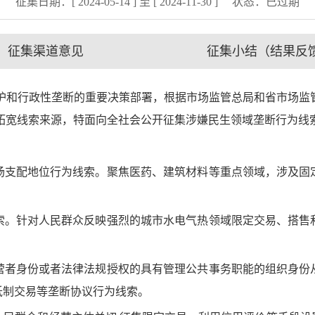
征集日期：[ 2024-05-14 ] 至 [ 2024-11-30 ]
状态：
已过期
征集渠道意见
征集小结（结果反
行政性垄断的重要决策部署，根据市场监管总局和省市场监管
为拓宽线索来源，特面向全社会公开征集涉嫌民生领域垄断行为线
支配地位行为线索。聚焦医药、建筑材料等重点领域，涉及固定
。针对人民群众反映强烈的城市水电气热领域限定交易、搭售和
者身份或者法律法规授权的具有管理公共事务职能的组织身份从
抵制交易等垄断协议行为线索。