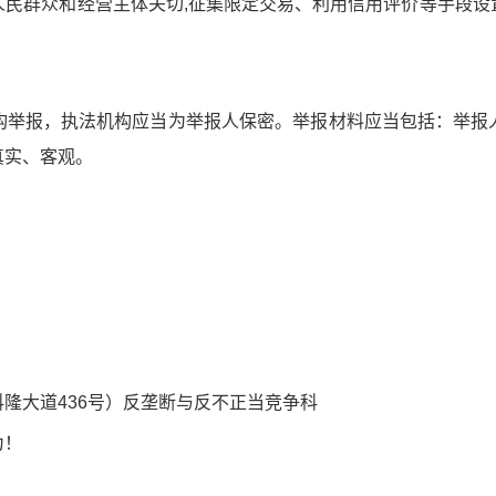
群众和经营主体关切,征集限定交易、利用信用评价等手段设
举报，执法机构应当为举报人保密。举报材料应当包括：举报人
真实、客观。
大道436号）反垄断与反不正当竞争科
为！