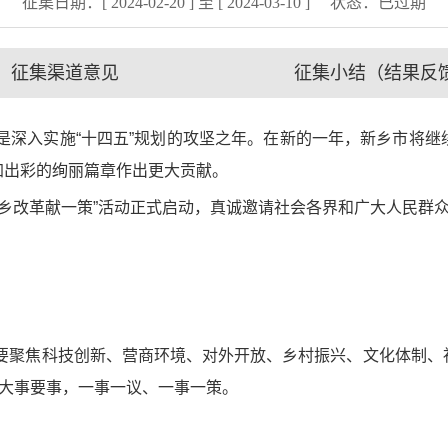
征集日期：[ 2024-02-20 ] 至 [ 2024-03-10 ]
状态：
已过期
征集渠道意见
征集小结（结果反
是深入实施“十四五”规划的攻坚之年。在新的一年，新乡市将继
加出彩的绚丽篇章作出更大贡献。
乡改革献一策”活动正式启动，真诚邀请社会各界和广大人民群
主要聚焦科技创新、营商环境、对外开放、乡村振兴、文化体制、
的大事要事，一事一议、一事一策。