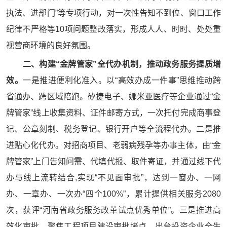
执法、进部门”等专项行动，对一次性告知不到位、窗口工作
纪律不严格等10项问题整改落实，形成人人、时时、处处重
视营商环境的良好氛围。
二、构建“金牌管家”全代办机制，推动政务服务提质增
效。
一是推进便利化准入。以“高效办成一件事”思维推动跨
省通办、跨区域陪跑。矽捷电子、娜米亚医疗等企业通过“金
牌管家”线上收集资料、证件邮寄方式，一次托付完成商事登
记、公章刻制、税务登记、银行开户等全流程代办。二是推
进贴心化代办。对招商项目、老弱病残孕等办事主体，由“金
牌管家”上门告知问需、代填代报、取件寄证，并通过线下代
办与线上流转结合,实现“不见面审批”，达到一窗办、一网
办、一章办、一次办“四个100%”，累计提供相关服务2080
次，获评“河南省政务服务改革试点优秀单位”。三是推进高
效化审批。聚焦工程项目建设审批堵点，出台投资企业全生