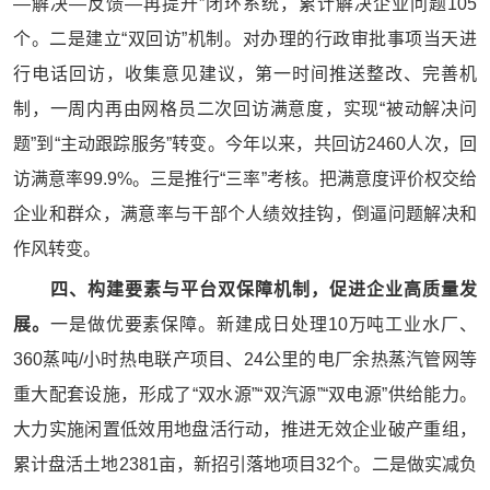
—解决—反馈—再提升”闭环系统，累计解决企业问题105
个。二是建立“双回访”机制。对办理的行政审批事项当天进
行电话回访，收集意见建议，第一时间推送整改、完善机
制，一周内再由网格员二次回访满意度，实现“被动解决问
题”到“主动跟踪服务”转变。今年以来，共回访2460人次，回
访满意率99.9%。三是推行“三率”考核。把满意度评价权交给
企业和群众，满意率与干部个人绩效挂钩，倒逼问题解决和
作风转变。
四、构建要素与平台双保障机制，促进企业高质量发
展。
一是做优要素保障。新建成日处理10万吨工业水厂、
360蒸吨/小时热电联产项目、24公里的电厂余热蒸汽管网等
重大配套设施，形成了“双水源”“双汽源”“双电源”供给能力。
大力实施闲置低效用地盘活行动，推进无效企业破产重组，
累计盘活土地2381亩，新招引落地项目32个。二是做实减负