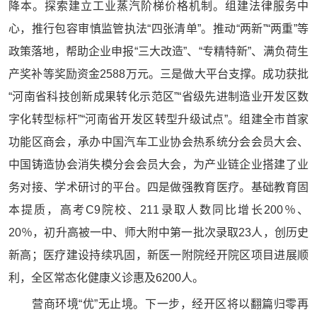
降本。探索建立工业蒸汽阶梯价格机制。组建法律服务中
心，推行包容审慎监管执法“四张清单”。推动“两新”“两重”等
政策落地，帮助企业申报“三大改造”、“专精特新”、满负荷生
产奖补等奖励资金2588万元。三是做大平台支撑。成功获批
“河南省科技创新成果转化示范区”“省级先进制造业开发区数
字化转型标杆”“河南省开发区转型升级试点”。组建全市首家
功能区商会，承办中国汽车工业协会热系统分会会员大会、
中国铸造协会消失模分会会员大会，为产业链企业搭建了业
务对接、学术研讨的平台。四是做强教育医疗。基础教育固
本提质，高考C9院校、211录取人数同比增长200％、
20％，初升高被一中、师大附中第一批次录取23人，创历史
新高；医疗建设持续巩固，新医一附院经开院区项目进展顺
利，全区常态化健康义诊惠及6200人。
营商环境“优”无止境。下一步，经开区将以翻篇归零再