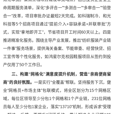
命周期服务清单，深化“多评合一”“多测合一”“多审合一”“验登
合一”改革，项目审批办证最短2天完成。如科瑞制冷、和光
科技等5个招商项目通过“提前介入+容缺承诺+并联审批”方
式，实现“拿地即开工”，节省项目开工时间60天以上。四是
推进精准化服务。围绕主导产业发展，推出“纺织服装产业链
一件事”服务场景，提供海关备案、节能审查、经营快贷、招
工宣传等个性化服务，如鸿星尔克校园鞋服项目从签约到投
产仅用了50个工作日。
三、构建“网格化”满意度提升机制，营造“亲商便商留
商”的良好氛围。
一是实行“全覆盖”帮联。坚持服务下沉，健
全“网格员+市场主体”包联模式，将全区划分为15个网格区
域，每位区领导至少分包1个网格和1个产业链，231位网格
员每人至少分包1家企业，落实“13710”机制，形成诉求“受理