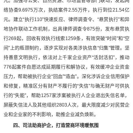
元。加强与公安、自然资源、市场监管等部门联动，发起网
络协查9.6975万次，执结案件2.55万件，执行到位21.54亿
元。建立“执行110”快速反应、律师调查令、“悬赏执行”和异
地协作联动工作机制，出具律师调查令875份，发布悬赏执
行269起，回收有效执行线索1259条，有效突破“时间”和“空
间”上的瓶颈制约，逐步实现对各类涉执信息“归集”管理。坚
持善意文明执行，依法对上千家企业资产“活封活扣”，推动
776起案件自愿达成延期履行和解协议，有效缓冲企业资金
压力，帮助被执行企业“回血”“造血”。深化涉诉企业信用保护
和修复，精准区分有财产不履行的“失信”与确无财产可供执
行的“失能”，帮助1257家涉案被执行人企业退出失信名单，
屏蔽失信法人及其他组织2803人次，最大限度减少对民营企
业和企业家的不利影响，助推企业减负焕新。
四、司法助商护企，打造营商环境暖氛围