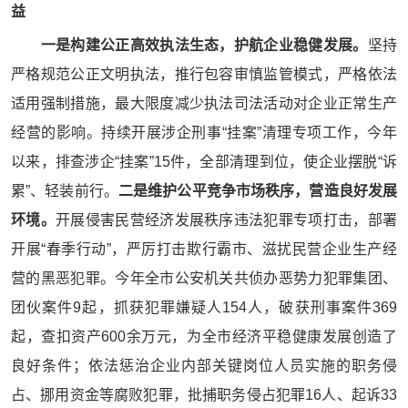
益
一是构建公正高效执法生态，护航企业稳健发展。
坚持
严格规范公正文明执法，推行包容审慎监管模式，严格依法
适用强制措施，最大限度减少执法司法活动对企业正常生产
经营的影响。持续开展涉企刑事“挂案”清理专项工作，今年
以来，排查涉企“挂案”15件，全部清理到位，使企业摆脱“诉
累”、轻装前行。
二是维护公平竞争市场秩序，营造良好发展
环境。
开展侵害民营经济发展秩序违法犯罪专项打击，部署
开展“春季行动”，严厉打击欺行霸市、滋扰民营企业生产经
营的黑恶犯罪。今年全市公安机关共侦办恶势力犯罪集团、
团伙案件9起，抓获犯罪嫌疑人154人，破获刑事案件369
起，查扣资产600余万元，为全市经济平稳健康发展创造了
良好条件；依法惩治企业内部关键岗位人员实施的职务侵
占、挪用资金等腐败犯罪，批捕职务侵占犯罪16人、起诉33