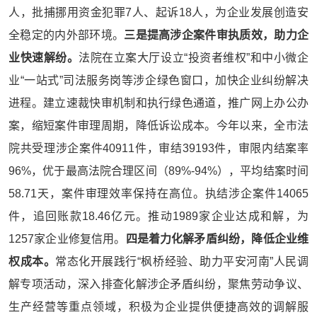
人，批捕挪用资金犯罪7人、起诉18人，为企业发展创造安
全稳定的内外部环境。
三是提高涉企案件审执质效，助力企
业快速解纷。
法院在立案大厅设立“投资者维权”和中小微企
业“一站式”司法服务岗等涉企绿色窗口，加快企业纠纷解决
进程。建立速裁快审机制和执行绿色通道，推广网上办公办
案，缩短案件审理周期，降低诉讼成本。今年以来，全市法
院共受理涉企案件40911件，审结39193件，审限内结案率
96%，优于最高法院合理区间（89%-94%），平均结案时间
58.71天，案件审理效率保持在高位。执结涉企案件14065
件，追回账款18.46亿元。推动1989家企业达成和解，为
1257家企业修复信用。
四是着力化解矛盾纠纷，降低企业维
权成本。
常态化开展践行“枫桥经验、助力平安河南”人民调
解专项活动，深入排查化解涉企矛盾纠纷，聚焦劳动争议、
生产经营等重点领域，积极为企业提供便捷高效的调解服