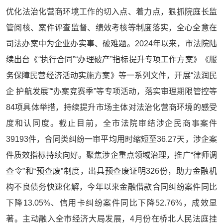
优化法治化营商环境工作的切入点、着力点，狠抓院庭长监
管阅核、案件评查监督、绩效考核等制度落实，全心全意在
司法办案中为企业办实事、破难题。2024年以来，市法院陆
续出台《“执行合同”“办理破产”指标提升专项工作方案》《服
务保障民营经济活动实施方案》等一系列文件，开展“法润民
企 护航发展”“办案竞赛季”等专项活动，落实审理期限管控等
84项具体举措，持续提升市场主体对法治化营商环境的感受
度和认同度。截止目前，全市法院审结涉企民商事案件
39193件，合同类纠纷一审平均用时缩短至36.27天，涉企案
件质效指标持续向好。聚焦涉企重点领域治理，推广“律师调
查令”和“预查废”制度，出具预查废证明326份，助力金融机
构不良债务快速化解，今年以来金融借款合同纠纷案件同比
下降13.05%、信用卡纠纷案件同比下降52.76%，成效显
著。主动融入全市经济大局发展，4月份在桥北人民法庭挂