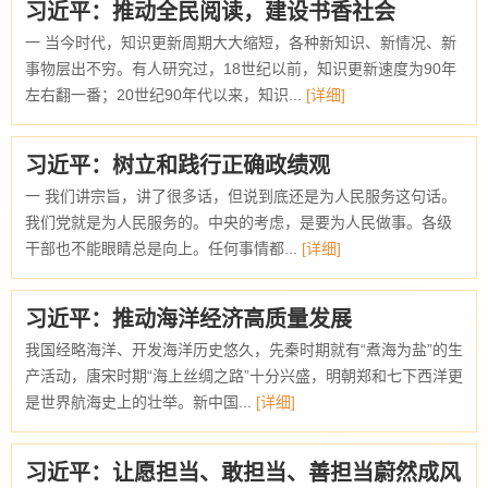
习近平：推动全民阅读，建设书香社会
一 当今时代，知识更新周期大大缩短，各种新知识、新情况、新
事物层出不穷。有人研究过，18世纪以前，知识更新速度为90年
左右翻一番；20世纪90年代以来，知识...
[详细]
习近平：树立和践行正确政绩观
一 我们讲宗旨，讲了很多话，但说到底还是为人民服务这句话。
我们党就是为人民服务的。中央的考虑，是要为人民做事。各级
干部也不能眼睛总是向上。任何事情都...
[详细]
习近平：推动海洋经济高质量发展
我国经略海洋、开发海洋历史悠久，先秦时期就有“煮海为盐”的生
产活动，唐宋时期“海上丝绸之路”十分兴盛，明朝郑和七下西洋更
是世界航海史上的壮举。新中国...
[详细]
习近平：让愿担当、敢担当、善担当蔚然成风